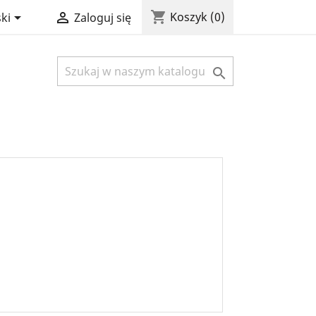
shopping_cart


Koszyk
(0)
ki
Zaloguj się
