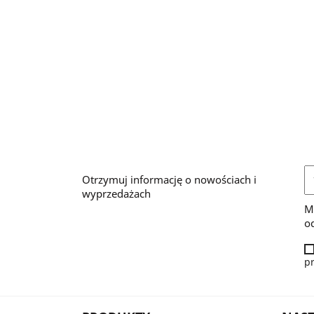
Otrzymuj informację o nowościach i
wyprzedażach
M
od
p